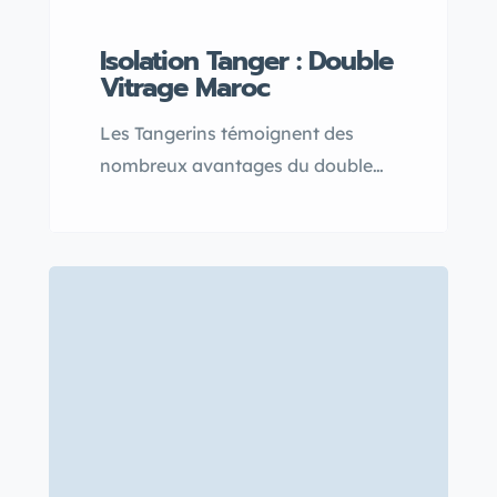
Isolation Tanger : Double
Vitrage Maroc
Les Tangerins témoignent des
nombreux avantages du double
vitrage Maroc, soulignant une
isolation thermique et phonique
qui transforme leur confort au
quotidien. Avec leurs fenêtres
double vitrage, ils profitent d’un
intérieur plus calme et mieux
protégé des variations
climatiques.