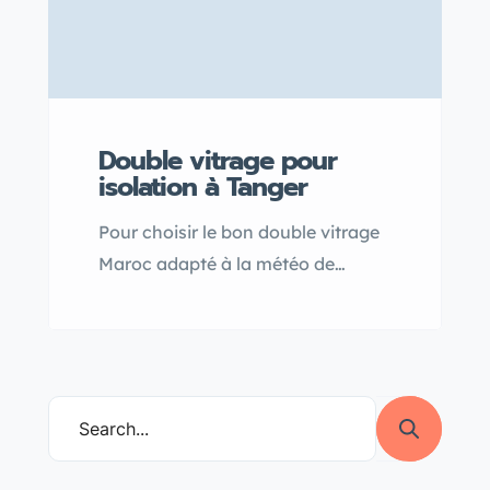
Double vitrage pour
isolation à Tanger
Pour choisir le bon double vitrage
Maroc adapté à la météo de
Tanger, il est essentiel de privilégier
une fenêtre double vitrage qui
assure à la fois une isolation
thermique efficace contre les
variations de température et une
isolation phonique pour un
intérieur calme malgré le vent