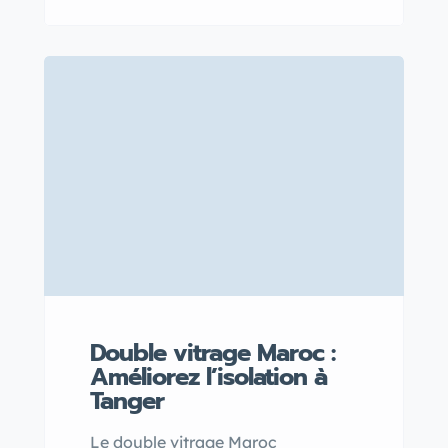
maintenir une isolation thermique
et acoustique optimale tout en
prolongeant la durée de vie de vos
fenêtres double vitrage. Découvrez
nos astuces simples pour
entretenir efficacement vos
vitrages et garder votre intérieur
confortable plus longtemps.
Double vitrage Maroc :
Améliorez l’isolation à
Tanger
Le double vitrage Maroc