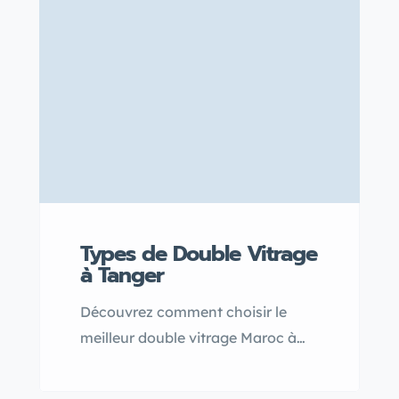
significativement le bruit tout en
améliorant le confort thermique
des habitations. Grâce à ses
propriétés innovantes, la fenêtre
double vitrage transforme votre
espace en un havre de paix loin
des nuisances urbaines.
Types de Double Vitrage
à Tanger
Découvrez comment choisir le
meilleur double vitrage Maroc à
Tanger en comparant les solutions
qui allient isolation thermique,