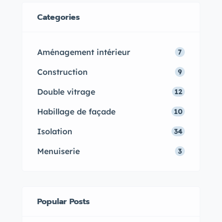
marin.
Categories
Aménagement intérieur
7
Construction
9
Double vitrage
12
Habillage de façade
10
Isolation
34
Menuiserie
3
Popular Posts