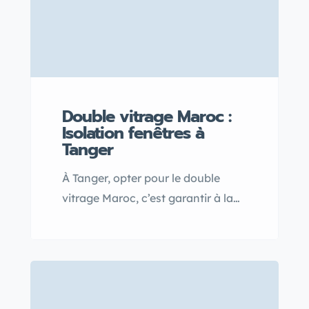
Double vitrage Maroc :
Isolation fenêtres à
Tanger
À Tanger, opter pour le double
vitrage Maroc, c’est garantir à la
fois une isolation thermique et
acoustique optimale tout en
renforçant la sécurité de vos
fenêtres. Découvrez comment la
fenêtre double vitrage protège