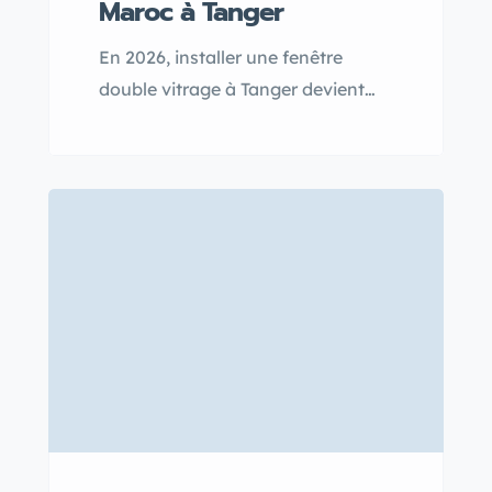
Maroc à Tanger
En 2026, installer une fenêtre
double vitrage à Tanger devient
plus accessible grâce aux aides
financières disponibles, qui
encouragent à améliorer l’isolation
thermique et acoustique de votre
logement. Profitez de ces
dispositifs pour optimiser votre
confort tout en réalisant des
économies d’énergie avec le
double vitrage au Maroc.