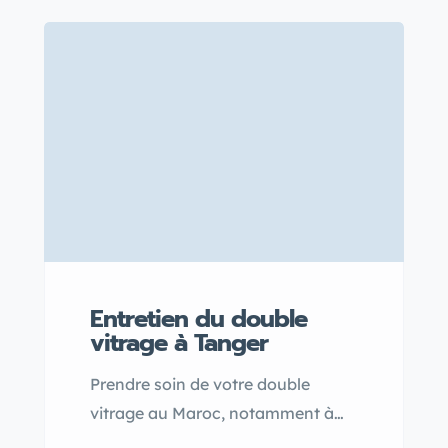
isolation acoustique et isolation
phonique pour un confort optimal
dans votre foyer. Que vous
cherchiez à réduire les nuisances
sonores ou à améliorer lefficacité
énergétique, cet article vous guide
parmi les options disponibles chez
les fournisseurs locaux.
Entretien du double
vitrage à Tanger
Prendre soin de votre double
vitrage au Maroc, notamment à
Tanger, est essentiel pour