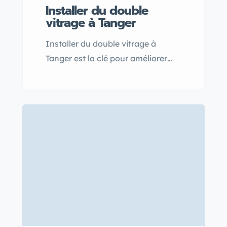
Installer du double
vitrage à Tanger
Installer du double vitrage à
Tanger est la clé pour améliorer
votre confort grâce à une isolation
thermique et phonique efficace.
Découvrez nos conseils pratiques
pour choisir et poser la fenêtre
double vitrage idéale, et profitez
d’un intérieur plus calme et
économe en énergie.