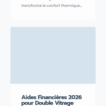
transforme le confort thermique
des maisons à Tanger en offrant
une isolation thermique et
acoustique efficace, idéale pour
faire face aux variations de
température entre hiver et été.
Grâce à la fenêtre double vitrage, il
est possible de réduire les pertes
de chaleur et de garder une
maison plus fraîche, tout en
améliorant le bien-être des
habitants.
Aides Financières 2026
pour Double Vitrage