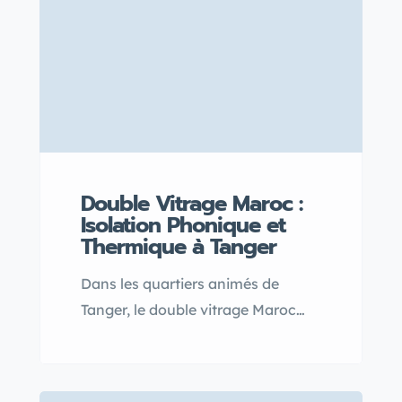
efficacement votre maison contre
les intrusions et les nuisances
extérieures.
Double Vitrage Maroc :
Isolation Phonique et
Thermique à Tanger
Dans les quartiers animés de
Tanger, le double vitrage Maroc
simpose comme la solution idéale
pour une isolation acoustique
efficace, réduisant