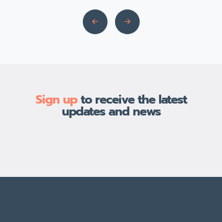
plus efficaces pour améliorer le
confort thermique d’une habitation
au Maroc Grâce à sa forte capacité
isolante, elle permet de limiter les
pertes de chaleur et de protéger
efficacement contre les variations
de température. Au Maroc, où les […]
Sign up
to receive the latest
updates and news