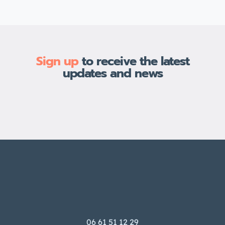
isolante, elle permet de limiter les
pertes de chaleur et de protéger
efficacement contre les variations
de température. Au Maroc, où les […]
Sign up
to receive the latest
updates and news
06 61 51 12 29