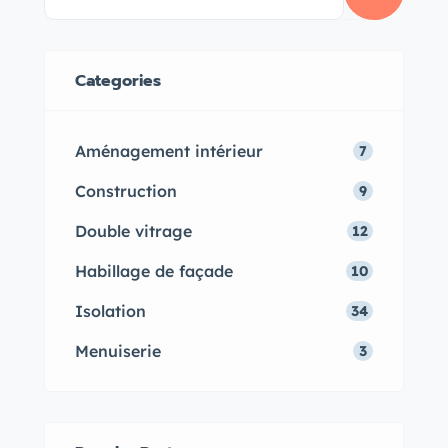
dispositifs pour optimiser votre
confort tout en réalisant des
économies d’énergie avec le
Categories
double vitrage au Maroc.
Aménagement intérieur
7
Construction
9
Double vitrage
12
Habillage de façade
10
Isolation
34
Menuiserie
3