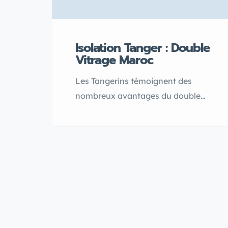
Isolation Tanger : Double
Vitrage Maroc
Les Tangerins témoignent des
nombreux avantages du double
vitrage Maroc, soulignant une
isolation thermique et phonique qui
transforme leur confort au
quotidien. Avec leurs fenêtres
double vitrage, ils profitent d’un
intérieur plus calme et mieux
protégé des variations climatiques.