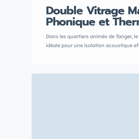
Double Vitrage Ma
Phonique et Ther
Dans les quartiers animés de Tanger, 
idéale pour une isolation acoustique eff
améliorant le confort thermique des hab
fenêtre double vitrage transforme votr
urbaines.