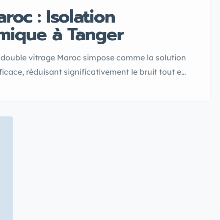
roc : Isolation
mique à Tanger
le double vitrage Maroc simpose comme la solution
icace, réduisant significativement le bruit tout en
itations. Grâce à ses propriétés innovantes, la
e espace en un havre de paix loin des nuisances