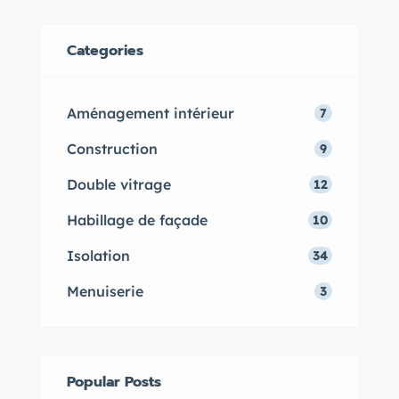
performance pour un confort
optimal toute l’année.
Categories
Aménagement intérieur
7
Construction
9
Double vitrage
12
Habillage de façade
10
Isolation
34
Menuiserie
3
Popular Posts