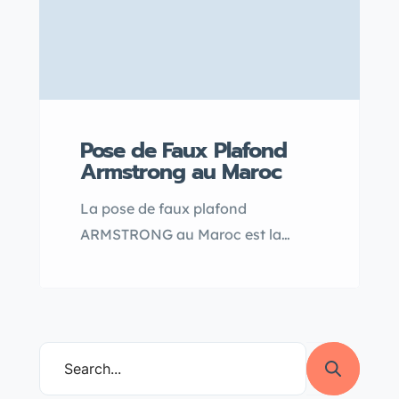
Pose de Faux Plafond
Armstrong au Maroc
La pose de faux plafond
ARMSTRONG au Maroc est la
solution idéale pour moderniser
votre intérieur tout en bénéficiant
d’une isolation thermique et
acoustique efficace. Facile à
installer et personnalisable, ce
faux plafond allie esthétisme et