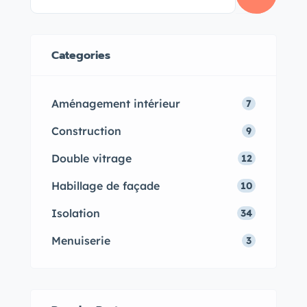
des habitations. Grâce à ses
propriétés innovantes, la fenêtre
double vitrage transforme votre
Categories
espace en un havre de paix loin
des nuisances urbaines.
Aménagement intérieur
7
Construction
9
Double vitrage
12
Habillage de façade
10
Isolation
34
Menuiserie
3