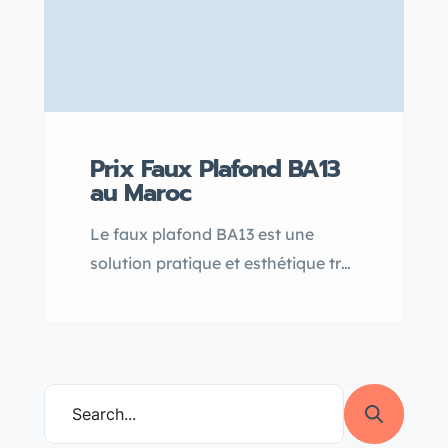
Prix Faux Plafond BA13
au Maroc
Le faux plafond BA13 est une
solution pratique et esthétique très
appréciée au Maroc pour
moderniser vos intérieurs tout en
bénéficiant d’un excellent rapport
qualité-prix. Découvrez comment
le prix du faux plafond BA13
plaque de plâtre au Maroc varie