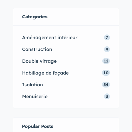
selon vos besoins et quels sont ses
nombreux avantages.
Categories
Aménagement intérieur
7
Construction
9
Double vitrage
12
Habillage de façade
10
Isolation
34
Menuiserie
3
Popular Posts