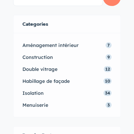
été comme en hiver.
Categories
Aménagement intérieur
7
Construction
9
Double vitrage
12
Habillage de façade
10
Isolation
34
Menuiserie
3